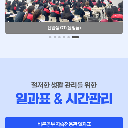
신입생 OT (원장님)
바른공부 자습전용관 일과표