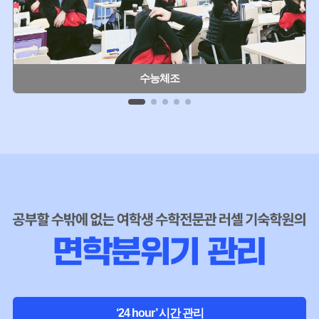
수능체조
‘24 hour’ 시간 관리